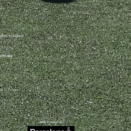
edes sociales
ortives
e L´Àliga
Amb el suport de