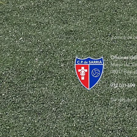
política de 
Oficines del
Major de Sarr
08017 Barce
932 031 699
De dilluns a