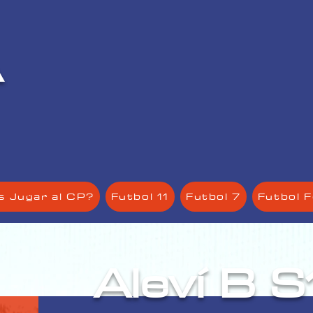
À
2
s Jugar al CP?
Futbol 11
Futbol 7
Futbol 
Aleví B S