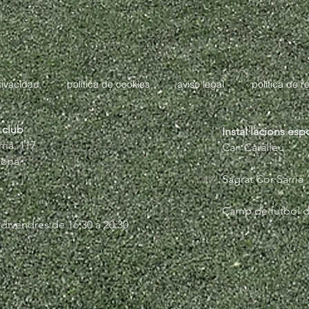
privacidad
política de cookies
aviso legal
política de r
 club
Instal·lacions esp
ià, 117​
Can Caralleu
lona
Sagrat Cor Sarrià
Camp de futbol d
 divendres de 16:30 a 20:30