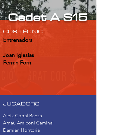
Cadet A S15
COS TÈCNIC
Entrenadors
Joan Iglesias
Ferran Forn
JUGADORS
Aleix Corral Baeza
Arnau Amiconi Caminal
Damian Hontoria