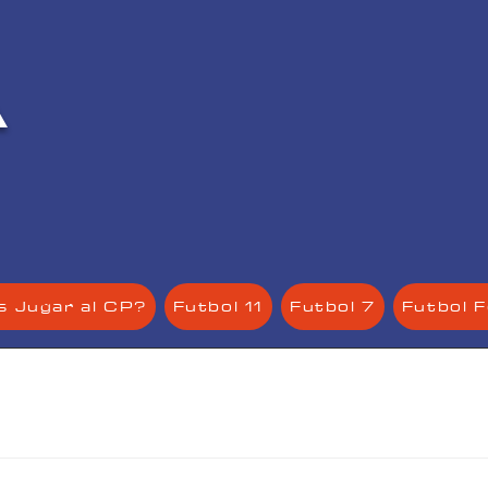
À
2
s Jugar al CP?
Futbol 11
Futbol 7
Futbol 